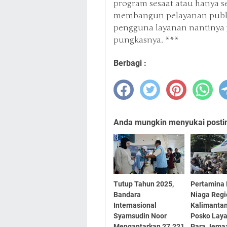
program sesaat atau hanya se
membangun pelayanan publik
pengguna layanan nantinya 
pungkasnya. ***
Berbagi :
Anda mungkin menyukai posting
Tutup Tahun 2025,
Pertamina 
Bandara
Niaga Regi
Internasional
Kalimantan
Syamsudin Noor
Posko Laya
Mengantarkan 27.221
Para Jema