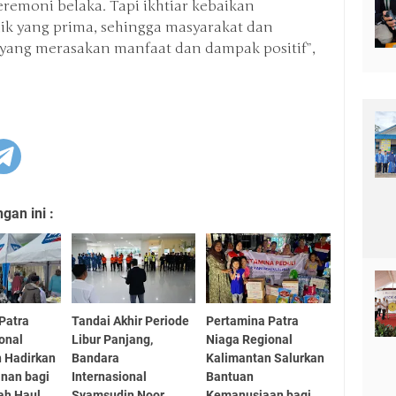
remoni belaka. Tapi ikhtiar kebaikan
 yang prima, sehingga masyarakat dan
yang merasakan manfaat dan dampak positif”,
an ini :
Patra
Tandai Akhir Periode
Pertamina Patra
onal
Libur Panjang,
Niaga Regional
 Hadirkan
Bandara
Kalimantan Salurkan
nan bagi
Internasional
Bantuan
ah Haul
Syamsudin Noor
Kemanusiaan bagi