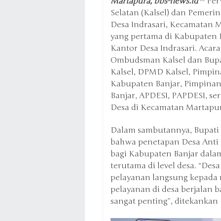
Martapura, bbs-news.id
-- Pe
Selatan (Kalsel) dan Pemer
Desa Indrasari, Kecamatan M
yang pertama di Kabupaten Ba
Kantor Desa Indrasari. Acara
Ombudsman Kalsel dan Bupat
Kalsel, DPMD Kalsel, Pimpi
Kabupaten Banjar, Pimpinan
Banjar, APDESI, PAPDESI, se
Desa di Kecamatan Martapur
Dalam sambutannya, Bupati 
bahwa penetapan Desa Anti 
bagi Kabupaten Banjar dalam
terutama di level desa. “De
pelayanan langsung kepada 
pelayanan di desa berjalan b
sangat penting”, ditekankan 