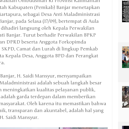
rwakilan Ombudsman RI Provinsi Kalimantan
intah Kabupaten (Pemkab) Banjar menetapkan
artapura, sebagai Desa Anti Maladministrasi
njar, pada Selasa (17/09), bertempat di Aula
 dihadiri langsung oleh Kepala Perwakilan
i Banjar. Turut berhadir Perwakilan BPKP
nan DPRD beserta Anggota Forkopimda
 SKPD, Camat dan Lurah di lingkup Pemkab
rta Kepala Desa, Anggota BPD dan Perangkat
a.
Banjar, H. Saidi Mansyur, menyampaikan
Maladministrasi adalah sebuah langkah besar
 meningkatkan kualitas pelayanan publik,
sa adalah garda terdepan dalam memberikan
masyarakat. Oleh karena itu memastikan bahwa
aik, transparan dan akuntabel, adalah hal yang
H. Saidi Mansyur.