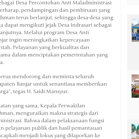
ebagai Desa Percontohan Anti Maladministrasi
 berharap, pendampingan dan pembinaan yang
man terus berlanjut, sehingga desa-desa yang
ga dapat mengikuti jejak Desa Indrasari sebagai
lanjutnya. Melalui program Desa Anti
njar ingin meningkatkan kepercayaan
tah. Pelayanan yang berkualitas dan
 utama dalam menciptakan pemerintahan yang
ya.
n terus mendorong dan meminta seluruh
upaten Banjar untuk senantiasa memberikan
ga”, tegas H. Saidi Mansyur.
atan yang sama, Kepala Perwakilan
man, menguraikan makna strategis dari
inistrasi. Bahwa dalam pelaksanaan fungsi
n pelayanan publik dan hasil pemantauan
acapkali menjadi lokus yang dilaporkan ke